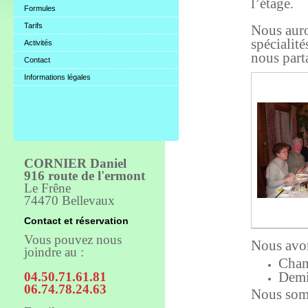
l’étage.
Formules
Tarifs
Nous auron
spécialité
Activités
nous part
Contact
Informations légales
CORNIER Daniel
916 route de l'ermont
Le Frêne
74470 Bellevaux
Contact et réservation
Vous pouvez nous
Nous avon
joindre au :
Cham
Demi
04.50.71.61.81
06.74.78.24.63
Nous somm