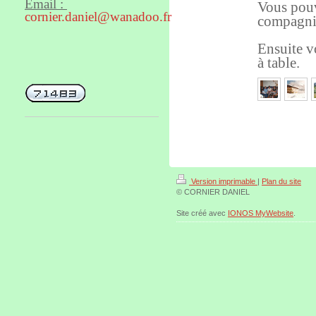
Email :
Vous pouve
cornier.daniel@wanadoo.fr
compagnie
Ensuite v
à table.
Version imprimable
|
Plan du site
© CORNIER DANIEL
Site créé avec
IONOS MyWebsite
.