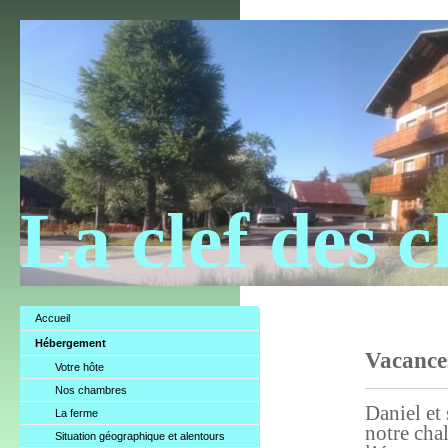
La clef des 
Accueil
Hébergement
Vacances
Votre hôte
Nos chambres
Daniel et
La ferme
notre cha
Situation géographique et alentours