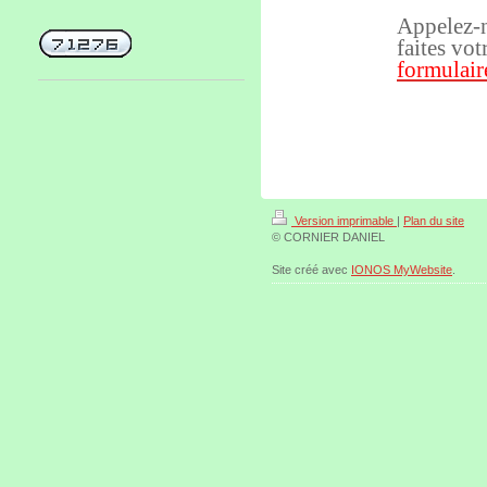
Appelez-
faites vot
formulair
Version imprimable
|
Plan du site
© CORNIER DANIEL
Site créé avec
IONOS MyWebsite
.