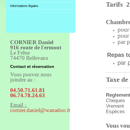
Tarifs 
Informations légales
Chambre e
po
po
par
CORNIER Daniel
916 route de l'ermont
Le Frêne
Repas t
74470 Bellevaux
pa
Contact et réservation
Vous pouvez nous
Taxe de 
joindre au :
04.50.71.61.81
Reglemen
06.74.78.24.63
Cheques
Email :
Vrement
cornier.daniel@wanadoo.fr
Espèces
Vous vou