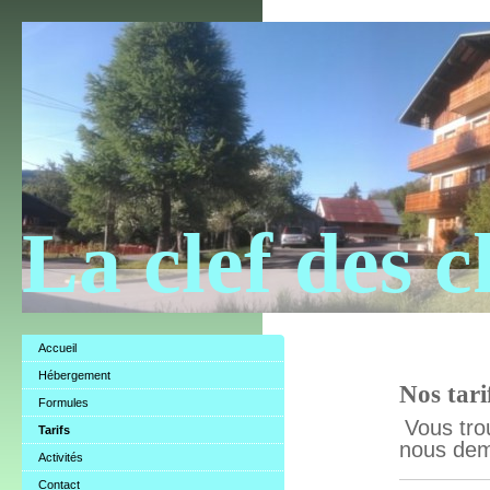
La clef des 
Accueil
Hébergement
Nos tari
Formules
Vous trou
Tarifs
nous dem
Activités
Contact