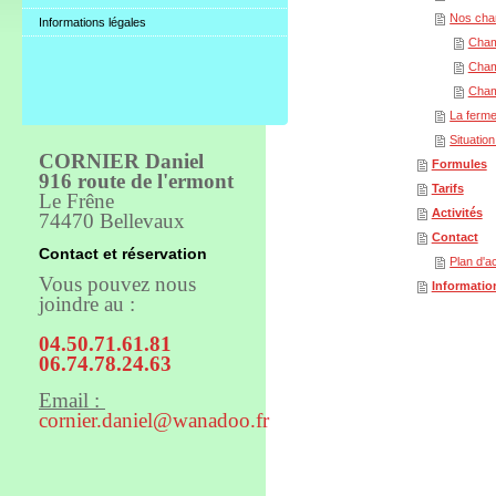
Nos ch
Informations légales
Cham
Cham
Cham
La ferm
Situatio
CORNIER Daniel
Formules
916 route de l'ermont
Tarifs
Le Frêne
Activités
74470 Bellevaux
Contact
Contact et réservation
Plan d'a
Vous pouvez nous
Informatio
joindre au :
04.50.71.61.81
06.74.78.24.63
Email :
cornier.daniel@wanadoo.fr