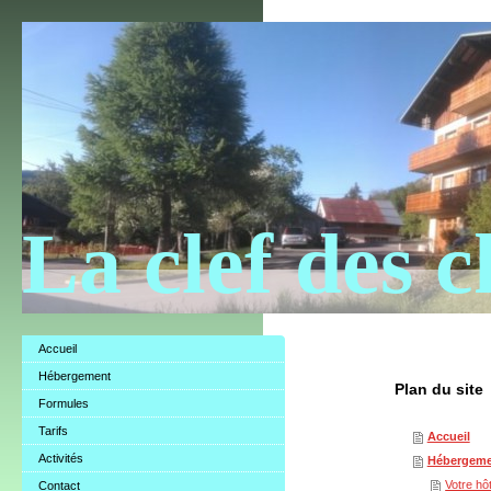
La clef des 
Accueil
Hébergement
Plan du site
Formules
Tarifs
Accueil
Activités
Hébergeme
Votre hô
Contact