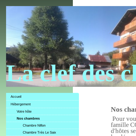
La clef des 
Accueil
Hébergement
Nos cha
Votre hôte
Pour vous 
Nos chambres
famille 
Chambre Niflon
d'hôtes s
Chambre Très Le Saix