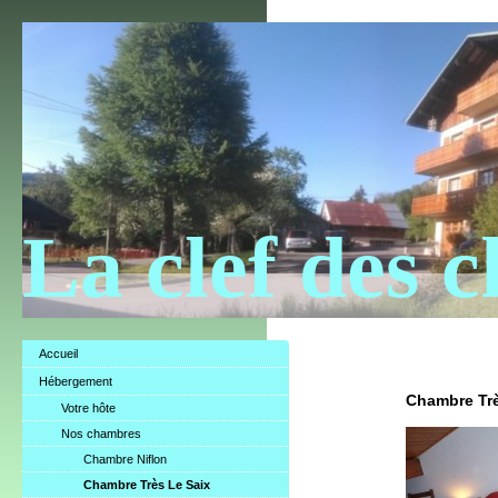
La clef des 
Accueil
Hébergement
Chambre Trè
Votre hôte
Nos chambres
Chambre Niflon
Chambre Très Le Saix